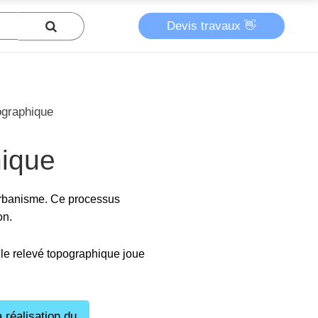
Devis travaux 👋
ographique
hique
urbanisme. Ce processus
on.
 le relevé topographique joue
 réalisation du