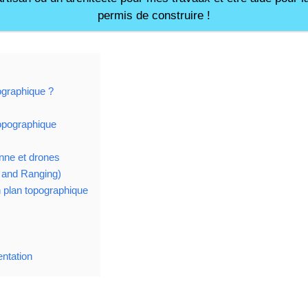
permis de construire !
ographique ?
opographique
nne et drones
 and Ranging)
 plan topographique
ntation