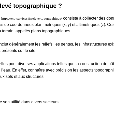
elevé topographique ?
z
consiste à collecter des don
https://erp-services.fr/releve-topographique/
mes de coordonnées planimétriques (x, y) et altimétriques (z). C
u terrain, appelés plans topographiques.
lut généralement les reliefs, les pentes, les infrastructures exi
 présents sur le site.
lles pour diverses applications telles que la construction de bâ
 l’eau. En effet, connaître avec précision les aspects topograph
x sols et aux structures.
 son utilité dans divers secteurs :