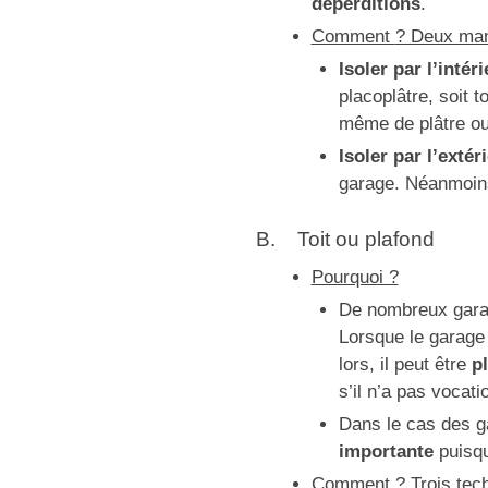
déperditions
.
Comment
? Deux man
Isoler par l’intér
placoplâtre, soit 
même de plâtre o
Isoler par l’extér
garage. Néanmoins 
B. Toit ou plafond
Pourquoi ?
De nombreux garag
Lorsque le garage 
lors, il peut être
p
s’il n’a pas vocati
Dans le cas des ga
importante
puisqu
Comment ? Trois tech