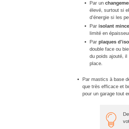
Par un
changemen
élevé, surtout si 
d’énergie si les pe
Par
isolant minc
limité en épaisseu
Par
plaques d’iso
double face ou bi
du poids ajouté, i
place.
Par mastics à base 
que très efficace et b
pour un garage tout en
De
vo