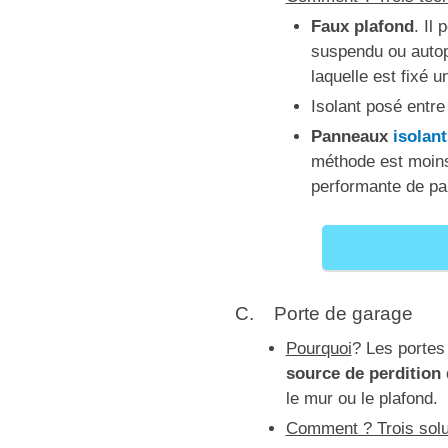
Faux plafond
. Il
suspendu ou autopo
laquelle est fixé u
Isolant posé entr
Panneaux
isolan
méthode est moins
performante de par
C. Porte de garage
Pourquoi
? Les portes
source de perdition
le mur ou le plafond.
Comment ? Trois solu