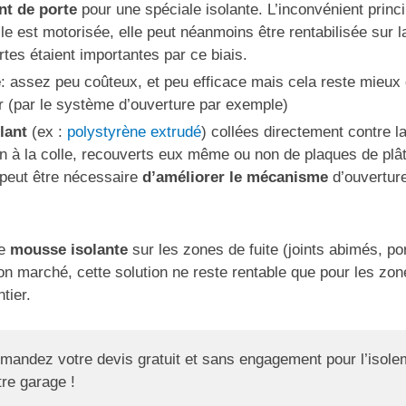
t de porte
pour une spéciale isolante. L’inconvénient princ
elle est motorisée, elle peut néanmoins être rentabilisée sur
rtes étaient importantes par ce biais.
e
: assez peu coûteux, et peu efficace mais cela reste mieux q
r (par le système d’ouverture par exemple)
lant
(ex :
polystyrène extrudé
) collées directement contre l
en à la colle, recouverts eux même ou non de plaques de plâ
l peut être nécessaire
d’améliorer le mécanisme
d’ouverture
de
mousse isolante
sur les zones de fuite (joints abimés, p
on marché, cette solution ne reste rentable que pour les zon
tier.
mandez votre devis gratuit et sans engagement pour l’isole
tre garage !