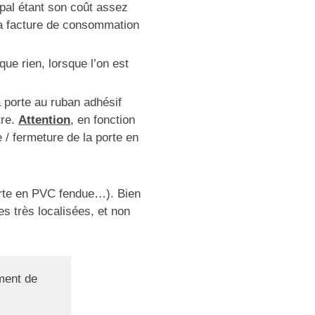
ipal étant son coût assez
 la facture de consommation
ue rien, lorsque l’on est
a porte au ruban adhésif
tre.
Attention
, en fonction
 / fermeture de la porte en
orte en PVC fendue…). Bien
es très localisées, et non
ment de