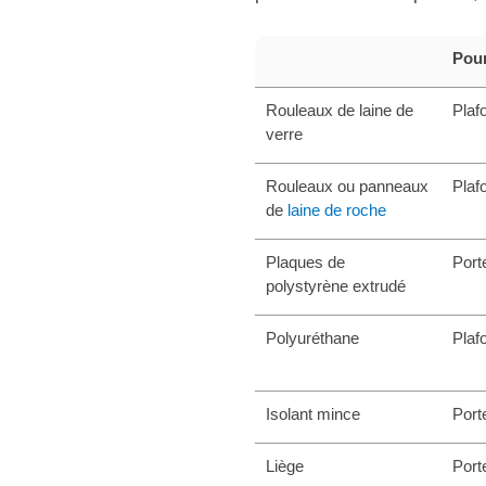
Pou
Rouleaux de laine de
Plaf
verre
Rouleaux ou panneaux
Plaf
de
laine de roche
Plaques de
Port
polystyrène extrudé
Polyuréthane
Plaf
Isolant mince
Port
Liège
Port