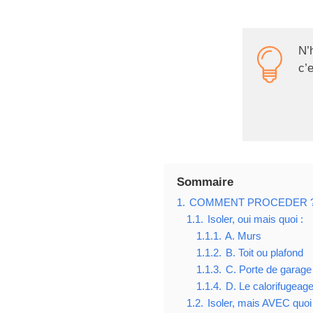
N’
c’e
Sommaire
1.
COMMENT PROCEDER 
1.1.
Isoler, oui mais quoi :
1.1.1.
A. Murs
1.1.2.
B. Toit ou plafond
1.1.3.
C. Porte de garage
1.1.4.
D. Le calorifugeage
1.2.
Isoler, mais AVEC quoi 