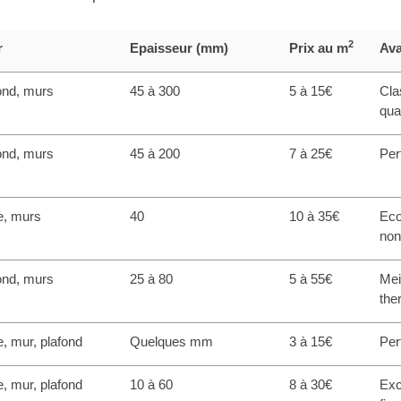
2
r
Epaisseur (mm)
Prix au m
Ava
ond, murs
45 à 300
5 à 15€
Cla
qual
ond, murs
45 à 200
7 à 25€
Per
e, murs
40
10 à 35€
Eco
non
ond, murs
25 à 80
5 à 55€
Mei
the
e, mur, plafond
Quelques mm
3 à 15€
Per
e, mur, plafond
10 à 60
8 à 30€
Exc