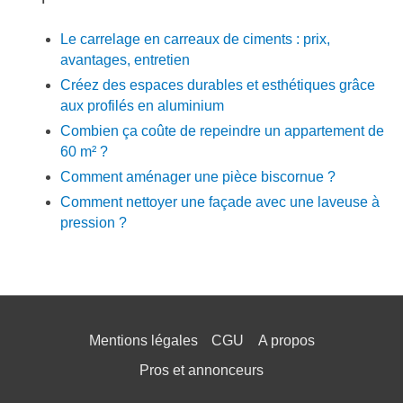
Le carrelage en carreaux de ciments : prix,
avantages, entretien
Créez des espaces durables et esthétiques grâce
aux profilés en aluminium
Combien ça coûte de repeindre un appartement de
60 m² ?
Comment aménager une pièce biscornue ?
Comment nettoyer une façade avec une laveuse à
pression ?
Mentions légales
CGU
A propos
Pros et annonceurs