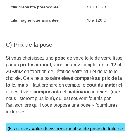
Toile prépeinte préencollée
3,10 à 12 €
Toile magnétique aimantée
70 à 120 €
C) Prix de la pose
Si vous choisissez une
pose
de votre toile de verre lisse
par un
professionnel
, vous pourrez compter entre
12 et
20 €/m2
en fonction de l’état de votre mur et de la toile
choisie. Cela peut paraitre
élevé comparé au prix de la
toile
,
mais
il faut prendre en compte le
coût du matériel
et des divers
composants
et
matériaux
annexes, (que
nous listeront plus loin), qui est souvent fournis par
l’artisan lors qu’il vous propose une pose « fournitures
inclues ».
Recevez votre devis personnalisé de pose de toile de