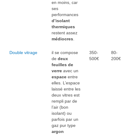
en moins, car
ses
performances
d’isolant
thermiques
restent assez
médiocres
.
Double vitrage
il se compose
350-
80-
de
deux
500€
200€
feuilles de
verre
avec un
espace
entre
elles. L’espace
laissé entre les
deux vitres est
rempli par de
l’air (bon
isolant) ou
parfois par un
gaz pur type
argon