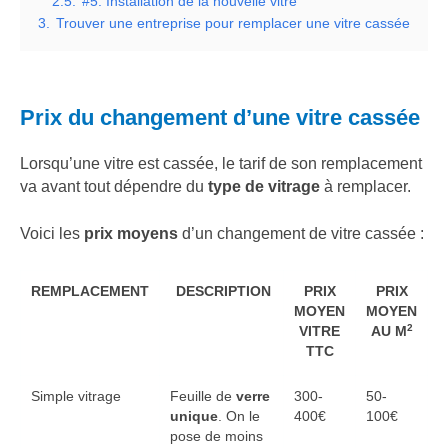
2.5.
#5: Installation de la nouvelle vitre
3.
Trouver une entreprise pour remplacer une vitre cassée
Prix du changement d’une vitre cassée
Lorsqu’une vitre est cassée, le tarif de son remplacement
va avant tout dépendre du
type de vitrage
à remplacer.
Voici les
prix moyens
d’un changement de vitre cassée :
REMPLACEMENT
DESCRIPTION
PRIX
PRIX
MOYEN
MOYEN
2
VITRE
AU M
TTC
Simple vitrage
Feuille de
verre
300-
50-
unique
. On le
400€
100€
pose de moins