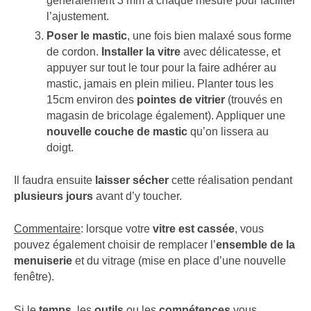
généralement 3 mm à chaque mesure pour faciliter
l’ajustement.
Poser le mastic
, une fois bien malaxé sous forme
de cordon.
Installer la vitre
avec délicatesse, et
appuyer sur tout le tour pour la faire adhérer au
mastic, jamais en plein milieu. Planter tous les
15cm environ des
pointes de vitrier
(trouvés en
magasin de bricolage également). Appliquer une
nouvelle couche de mastic
qu’on lissera au
doigt.
Il faudra ensuite
laisser sécher
cette réalisation pendant
plusieurs jours
avant d’y toucher.
Commentaire
: lorsque votre
vitre est cassée
, vous
pouvez également choisir de remplacer l’
ensemble de la
menuiserie
et du vitrage (mise en place d’une nouvelle
fenêtre).
Si le
temps
, les
outils
ou les
compétences
vous