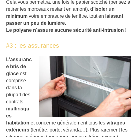
Cela vous permettra, une fois le papier scotché (pensez à
retirer les morceaux restant en amont),
d’isoler un
minimum
votre embrasure de fenêtre, tout en
laissant
passer un peu de lumière
.
Le polyane n’assure aucune sécurité anti-intrusion !
#3 : les assurances
L’assuranc
e bris de
glace
est
comprise
dans la
plupart des
contrats
multirisqu
es
habitation
et concerne généralement tous les
vitrages
extérieurs
(fenêtre, porte, véranda…). Plus rarement les
vitrages intérieurs (aquarium, portes vitrées, miroirs).