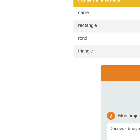
Forme de la surface
carré
rectangle
rond
triangle
2
Mon projet