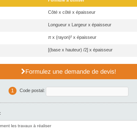
Formule à utiliser
Côté x côté x épaisseur
Longueur x Largeur x épaisseur
π
x (rayon)² x épaisseur
[(base x hauteur) /2] x épaisseur
Formulez une demande de devis!
1
Code postal:
: