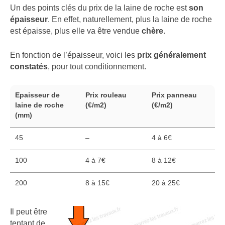
Un des points clés du prix de la laine de roche est
son
épaisseur
. En effet, naturellement, plus la laine de roche
est épaisse, plus elle va être vendue
chère
.
En fonction de l’épaisseur, voici les
prix généralement
constatés
, pour tout conditionnement.
Epaisseur de
Prix rouleau
Prix panneau
laine de roche
(€/m2)
(€/m2)
(mm)
45
–
4 à 6€
100
4 à 7€
8 à 12€
200
8 à 15€
20 à 25€
Il peut être
tentant de