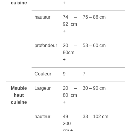
cuisine
+
hauteur
74 –
76 – 86 cm
92 cm
+
profondeur
20 –
58 – 60 cm
80cm
+
Couleur
9
7
Meuble
Largeur
20 –
30 – 90 cm
haut
80 cm
cuisine
+
hauteur
49 –
38 – 102 cm
200
cm +