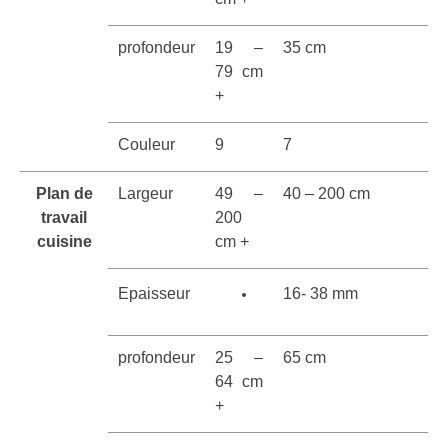
profondeur
19 –
35 cm
79 cm
+
Couleur
9
7
Plan de
Largeur
49 –
40 – 200 cm
travail
200
cuisine
cm +
Epaisseur
16- 38 mm
profondeur
25 –
65 cm
64 cm
+