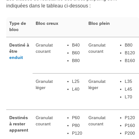
indiquées dans le tableau ci-dessous :
Type de
Bloc creux
Bloc plein
bloc
Destiné à
Granulat
B40
Granulat
B80
être
courant
courant
B60
B120
enduit
B80
B160
Granulat
L25
Granulat
L35
léger
léger
L40
L45
L70
Destinés
Granulat
P60
Granulat
P120
à rester
courant
courant
P80
P160
apparent
P120
P200