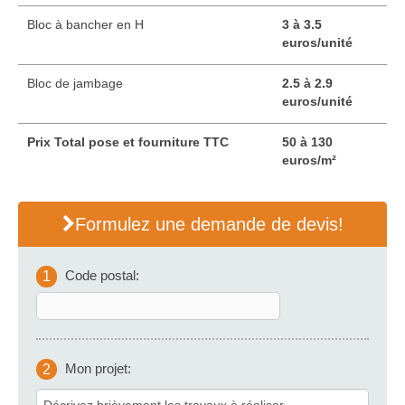
Bloc à bancher en H
3 à 3.5
euros/unité
Bloc de jambage
2.5 à 2.9
euros/unité
Prix Total pose et fourniture TTC
50 à 130
euros/m²
Formulez une demande de devis!
Code postal:
1
Mon projet:
2