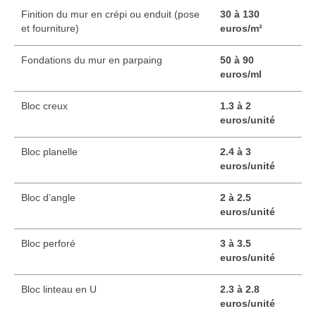
Finition du mur en crépi ou enduit (pose
30 à 130
et fourniture)
euros/m²
Fondations du mur en parpaing
50 à 90
euros/ml
Bloc creux
1.3 à 2
euros/unité
Bloc planelle
2.4 à 3
euros/unité
Bloc d’angle
2 à 2.5
euros/unité
Bloc perforé
3 à 3.5
euros/unité
Bloc linteau en U
2.3 à 2.8
euros/unité