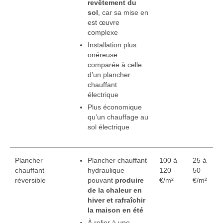
revêtement du
sol
, car sa mise en
est œuvre
complexe
Installation plus
onéreuse
comparée à celle
d’un plancher
chauffant
électrique
Plus économique
qu’un chauffage au
sol électrique
Plancher
Plancher chauffant
100 à
25 à
chauffant
hydraulique
120
50
réversible
pouvant
produire
€/m²
€/m²
de la chaleur en
hiver et rafraîchir
la maison en été
À relier à une