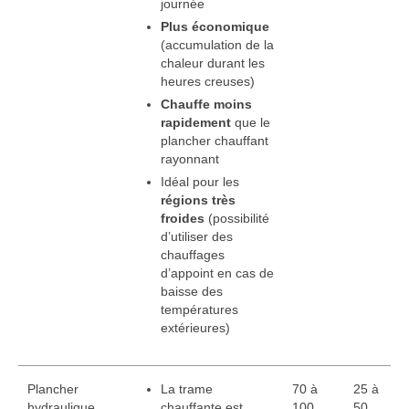
journée
Plus économique
(accumulation de la
chaleur durant les
heures creuses)
Chauffe moins
rapidement
que le
plancher chauffant
rayonnant
Idéal pour les
régions très
froides
(possibilité
d’utiliser des
chauffages
d’appoint en cas de
baisse des
températures
extérieures)
Plancher
La trame
70 à
25 à
hydraulique
chauffante est
100
50