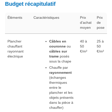
Budget récapitulatif
Éléments
Caractéristiques
Prix
Prix
d’achat
de
moyen
pose
Plancher
Câbles en
40 à
25 à
chauffant
couronne
ou
50
50
rayonnant
câbles sur
€/m²
€/m²
électrique
trame
posés
sous la chape
Chauffe par
rayonnement
(échanges
thermiques
entre le
plancher et les
objets présents
dans la pièce à
chauffer)