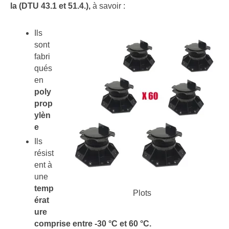
la (DTU 43.1 et 51.4.),
à savoir :
Ils
sont
fabri
qués
en
poly
prop
ylèn
e
Ils
résist
ent à
une
temp
Plots
érat
ure
comprise entre -30 °C et 60 °C.