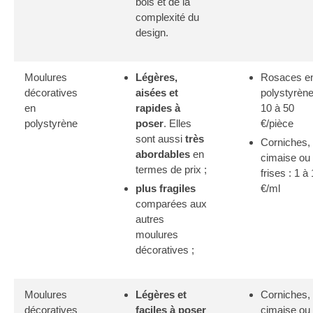
bois et de la
complexité du
design.
Moulures
Légères,
Rosaces e
décoratives
aisées et
polystyrène
en
rapides à
10 à 50
polystyrène
poser
. Elles
€/pièce
sont aussi
très
Corniches,
abordables
en
cimaise ou
termes de prix ;
frises : 1 à
plus fragiles
€/ml
comparées aux
autres
moulures
décoratives ;
Moulures
Légères et
Corniches,
décoratives
faciles à poser
cimaise ou