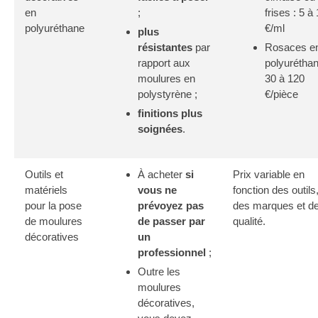
en
;
frises : 5 à
polyuréthane
€/ml
plus
résistantes
par
Rosaces e
rapport aux
polyuréthan
moulures en
30 à 120
polystyrène ;
€/pièce
finitions plus
soignées
.
Outils et
À acheter
si
Prix variable en
matériels
vous ne
fonction des outils
pour la pose
prévoyez pas
des marques et de
de moulures
de passer par
qualité.
décoratives
un
professionnel
;
Outre les
moulures
décoratives,