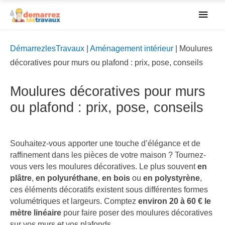
Men
princ
DémarrezlesTravaux
|
Aménagement intérieur
|
Moulures
décoratives pour murs ou plafond : prix, pose, conseils
Moulures décoratives pour murs
ou plafond : prix, pose, conseils
Souhaitez-vous apporter une touche d’élégance et de
raffinement dans les pièces de votre maison ? Tournez-
vous vers les moulures décoratives. Le plus souvent
en
plâtre
,
en polyuréthane
,
en bois
ou
en polystyrène
,
ces éléments décoratifs existent sous différentes formes
volumétriques et largeurs. Comptez
environ 20 à 60 €
le
mètre linéaire
pour faire poser des moulures décoratives
sur vos murs et vos plafonds.