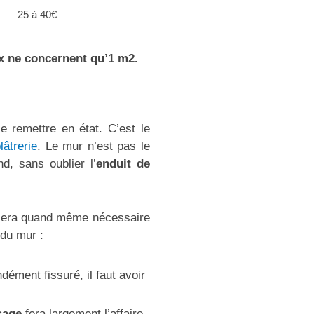
25 à 40€
x ne concernent qu’1 m2
.
le remettre en état. C’est le
lâtrerie
. Le mur n’est pas le
d, sans oublier l’
enduit de
il sera quand même nécessaire
 du mur :
dément fissuré, il faut avoir
ssage
fera largement l’affaire