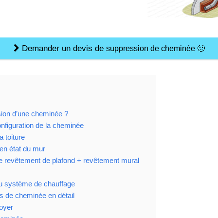
Demander un devis de
suppression de cheminée
🙂
ion d’une cheminée ?
onfiguration de la cheminée
a toiture
en état du mur
 le revêtement de plafond + revêtement mural
u système de chauffage
s de cheminée en détail
foyer