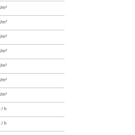
€/m²
€/m²
€/m²
€/m²
€/m²
€/m²
€/m²
 / h
 / h