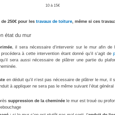
10 à 15€
 de 250€ pour les
travaux de toiture
,
même si ces travau
en état du mur
primée
, il sera nécessaire d’intervenir sur le mur afin de 
 procédera à cette intervention étant donné qu’il s’agit de
p
u’il sera aussi nécessaire de plâtrer une partie du plafon
cheminée.
ste
en déduit qu’il n’est pas nécessaire de plâtrer le mur, 
enduit à appliquer ne sera pas le même suivant l’état général
près
suppression de la cheminée
le mur est troué ou profon
 rebouchage
agé :
si le mur s’en est plutôt pas mal sorti, l’
enduit de li