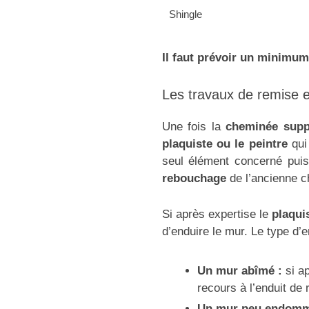
Shingle
Il faut prévoir un minimum
Les travaux de remise 
Une fois la
cheminée sup
plaquiste ou le peintre
qui
seul élément concerné puisq
rebouchage
de l’ancienne 
Si après expertise le
plaqui
d’enduire le mur. Le type d’
Un mur abîmé :
si a
recours à l’enduit de
Un mur peu endomm